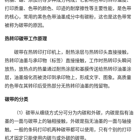
打印质量、色带的颜色、印迹的耐摩擦性等主要性能，是色带
的核心，常用的黑色色带油墨成分中有碳粉，这也是这色带常
被称为碳带的原因。
热转印碳带工作原理
碳带在热转印打印机上，耐热涂层与热转印头直接接触，
热转印油墨与承印物（标签）直接接触，工作时热转印头瞬间
放热，放热点的热量通过耐热涂层和基膜传送给热转印油墨涂
层，油墨熔化而被烫印到承印物上，形成文字、图象。高质量
的色带在其转印后受热部分无热转印油墨的残留物。
碳带的分类
（1）碳带从缠绕方式分可分为内碳和外碳，内碳是指有油
墨的一面与碳带上的轴相接触，外碳是指无油墨的一面与轴接
触。一般的条码打印机两种碳带都可以使用，只有个别的打印
机才固定只能使用内碳与或外碳的碳带。