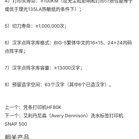
4）打印头寿命：≥100KM（在无尘粒影响和打印介质性能等于
或优于理光135LA热敏纸的条件下）；
5）切刀寿命：≥1,000,000次；
6）汉字点阵字库格式：BIG-5繁体中文的16×15、24×24内码
点阵字库；
7）汉字点阵字库容量：≥13000汉字；
8）预留造字空间：63个汉字（其中6个已造汉字）。
上一个：
凭条打印机HF80K
下一个：
艾利丹尼森（Avery Dennison）洗水标签打印机
SNAP 500
相关产品