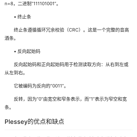
n=8，二进制“111101001”。
• 终止条
终止条遵循循环冗余校验（CRC）。这是一个完整的音高
酒条。
• 反向起始码
反向起始码和正向起始码用于检测读取方向：从右到左或
从左到右。
它被编码为反向的“0011”。
反转，因为“0”由宽空和窄条表示，而“1”表示为窄空和宽
条。
Plessey的优点和缺点