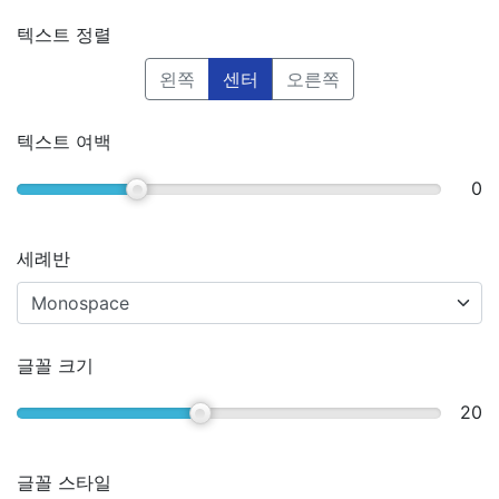
텍스트 정렬
왼쪽
센터
오른쪽
텍스트 여백
0
세례반
글꼴 크기
20
글꼴 스타일