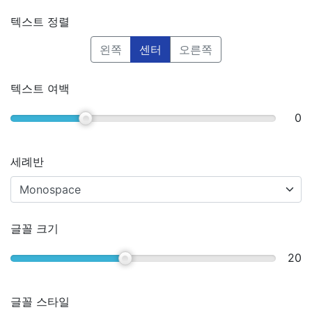
텍스트 정렬
왼쪽
센터
오른쪽
텍스트 여백
0
세례반
글꼴 크기
20
글꼴 스타일