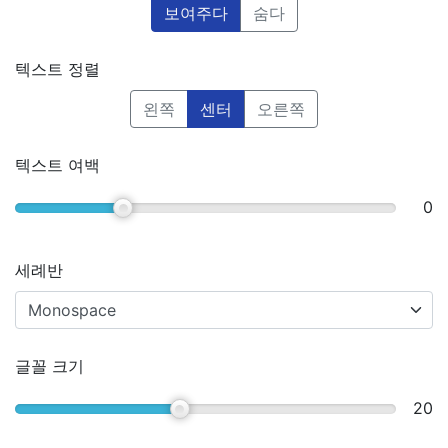
보여주다
숨다
텍스트 정렬
왼쪽
센터
오른쪽
텍스트 여백
0
세례반
글꼴 크기
20