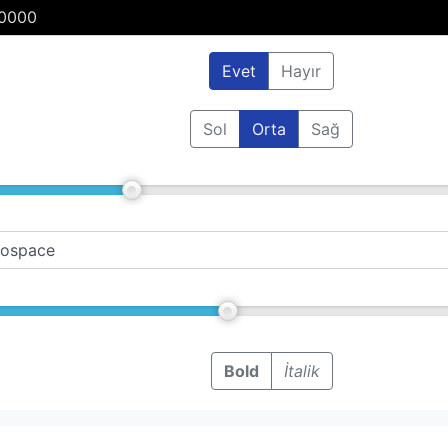
Evet
Hayır
Sol
Orta
Sağ
Bold
‌İtalik