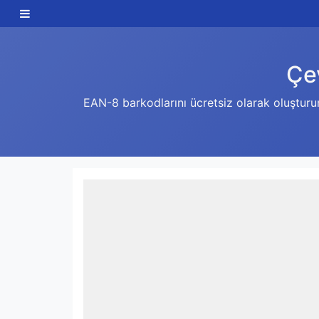
Çe
EAN-8 barkodlarını ücretsiz olarak oluşturun