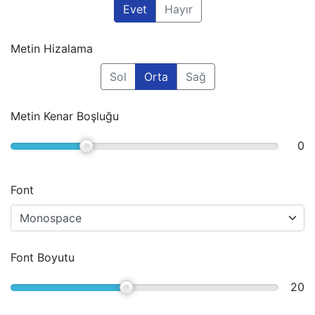
Evet
Hayır
Metin Hizalama
Sol
Orta
Sağ
Metin Kenar Boşluğu
0
Font
Font Boyutu
20