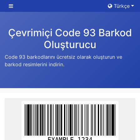
Türkçe
Çevrimiçi Code 93 Barkod
Oluşturucu
Code 93 barkodlarını ücretsiz olarak oluşturun ve
barkod resimlerini indirin.
EXAMPLE 1234