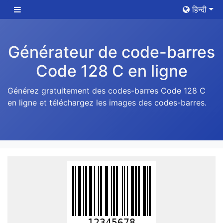
हिन्दी
Générateur de code-barres
Code 128 C en ligne
Générez gratuitement des codes-barres Code 128 C
en ligne et téléchargez les images des codes-barres.
12345678