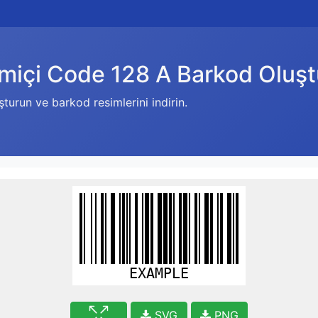
miçi Code 128 A Barkod Oluş
turun ve barkod resimlerini indirin.
EXAMPLE
SVG
PNG