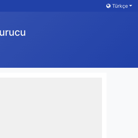
Türkçe
turucu