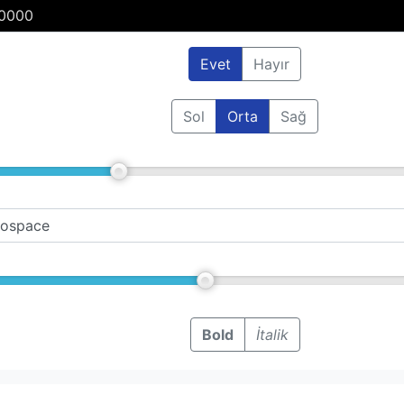
Evet
Hayır
Sol
Orta
Sağ
Bold
‌İtalik