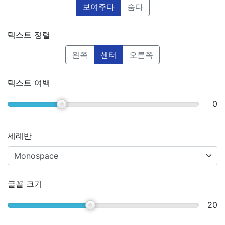
보여주다
숨다
텍스트 정렬
왼쪽
센터
오른쪽
텍스트 여백
0
세례반
글꼴 크기
20